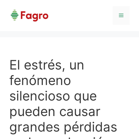
Saltar
al
Menú
contenido
El estrés, un
fenómeno
silencioso que
pueden causar
grandes pérdidas