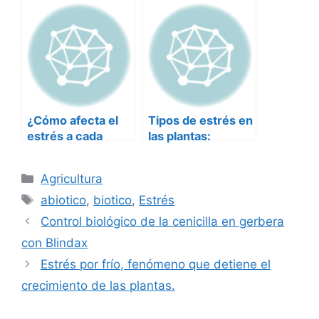
fenómenos que
pueden causar
grandes pérdidas
en la producción
agrícola.
¿Cómo afecta el
Tipos de estrés en
estrés a cada
las plantas:
etapa de
Soluciones para
desarrollo del
un crecimiento
Categorías
Agricultura
cultivo?
saludable
Etiquetas
abiotico
,
biotico
,
Estrés
Control biológico de la cenicilla en gerbera
con Blindax
Estrés por frío, fenómeno que detiene el
crecimiento de las plantas.