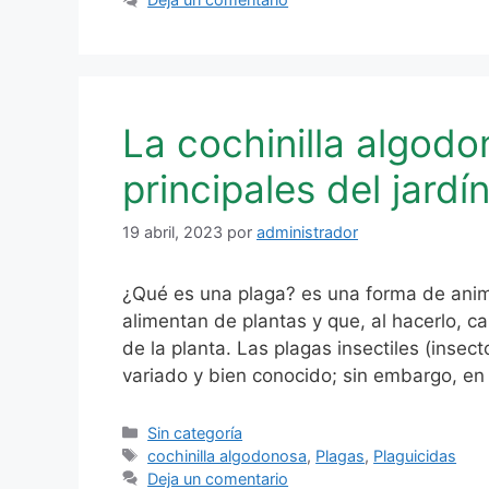
La cochinilla algodo
principales del jardí
19 abril, 2023
por
administrador
¿Qué es una plaga? es una forma de anim
alimentan de plantas y que, al hacerlo, 
de la planta. Las plagas insectiles (inse
variado y bien conocido; sin embargo, e
Categorías
Sin categoría
Etiquetas
cochinilla algodonosa
,
Plagas
,
Plaguicidas
Deja un comentario