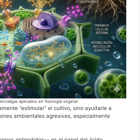
roalgas aplicados en fisiología vegetal
camente “estimular” el cultivo, sino ayudarle a
ciones ambientales agresivas, especialmente
menos entendidos— es el papel del ácido