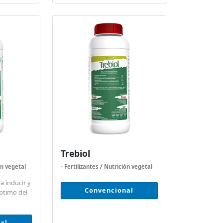
Trebiol
ón vegetal
- Fertilizantes / Nutrición vegetal
ra inducir y
Convencional
óptimo del
al