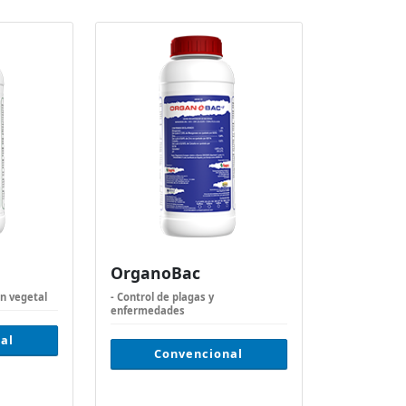
OrganoBac
ón vegetal
- Control de plagas y
enfermedades
al
Convencional