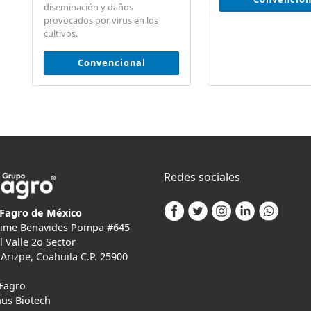
diseminación y daños
provocados por virus en los
cultivos.
Convencional
Redes sociales
Fagro de México
Jaime Benavides Pompa #645
l Valle 2o Sector
Arizpe, Coahuila C.P. 25900
Fagro
us Biotech