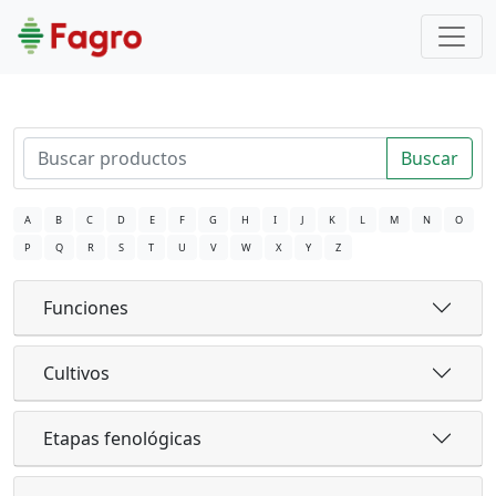
Buscar
A
B
C
D
E
F
G
H
I
J
K
L
M
N
O
P
Q
R
S
T
U
V
W
X
Y
Z
Funciones
Cultivos
Etapas fenológicas