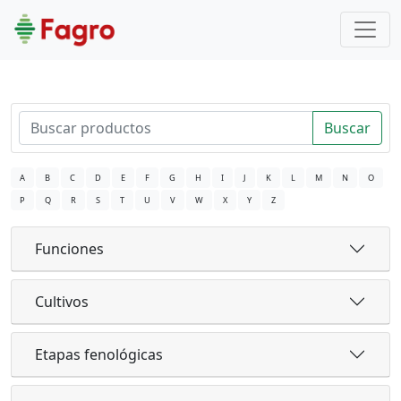
Buscar
A
B
C
D
E
F
G
H
I
J
K
L
M
N
O
P
Q
R
S
T
U
V
W
X
Y
Z
Funciones
Cultivos
Etapas fenológicas