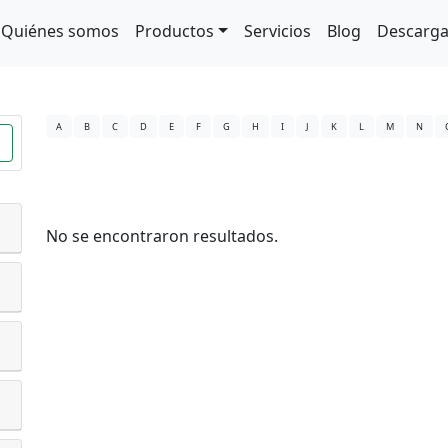
Quiénes somos
Productos
Servicios
Blog
Descarg
A
B
C
D
E
F
G
H
I
J
K
L
M
N
No se encontraron resultados.