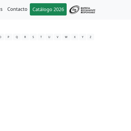
as
Contacto
Catálogo 2026
O
P
Q
R
S
T
U
V
W
X
Y
Z