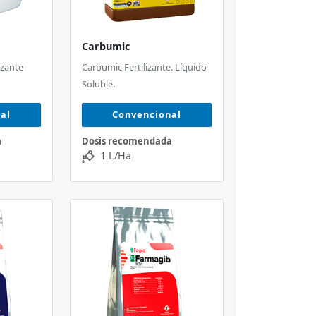
Carbumic
izante
Carbumic Fertilizante. Líquido
Soluble.
al
Convencional
a
Dosis recomendada
1 L/Ha