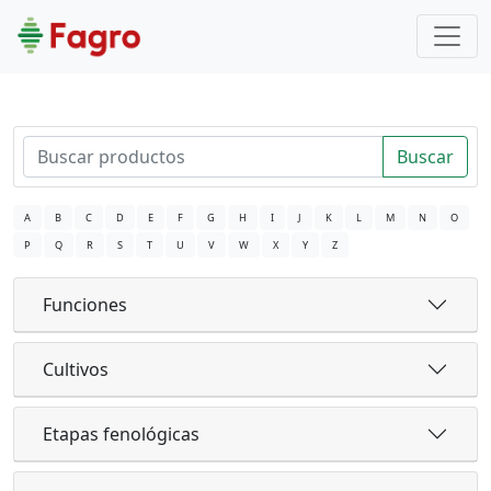
Buscar
A
B
C
D
E
F
G
H
I
J
K
L
M
N
O
P
Q
R
S
T
U
V
W
X
Y
Z
Funciones
Cultivos
Etapas fenológicas