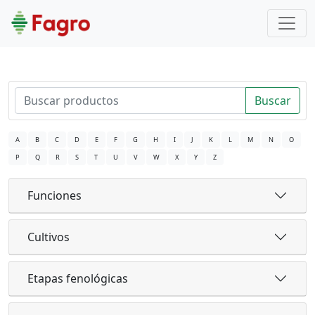
Buscar
A
B
C
D
E
F
G
H
I
J
K
L
M
N
O
P
Q
R
S
T
U
V
W
X
Y
Z
Funciones
Cultivos
Etapas fenológicas