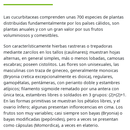
Las cucurbitaceas comprenden unas 700 especies de plantas
distribuidas fundamentalmente por los países cálidos, son
plantas anuales y con un gran valor por sus frutos
voluminiosos y comesitbles.
Son característicamente hierbas rastreras o trepadoras
mediante zarcilos en los tallos (caulinares); muestran hojas
alternas, en general simples, más o menos lobadas, camosas
escabras; poseen cistolitos. Las flores son unisexuales, las
masculinas con traza de gineceo, generalmente monoicas
(Bryonia cretica excepcionalmente es dioica), regulares,
gamopétalas, pentámeras, con perianto doble y estambres
atípicos; filamento sigmoide rematado por una antera con
única teca, estambres libres o soldados en 3 grupos: (2)+(2)+1.
En las formas primitivas se muestran los pétalos libres, y el
ovario ínfero; algunas presentan inflorecencias en cima. Los
frutos son muy variables; casi siempre son bayas (Bryonia) o
bayas modificadas (pepónides), pero a veces se presentan
como cápsulas (Momordica), a veces en elaterio.