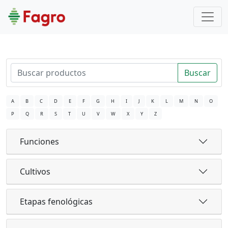
Buscar
A
B
C
D
E
F
G
H
I
J
K
L
M
N
O
P
Q
R
S
T
U
V
W
X
Y
Z
Funciones
Cultivos
Etapas fenológicas