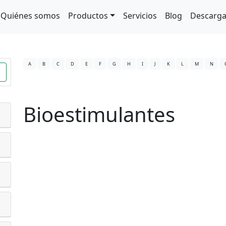
Quiénes somos
Productos
Servicios
Blog
Descarg
A
B
C
D
E
F
G
H
I
J
K
L
M
N
Bioestimulantes