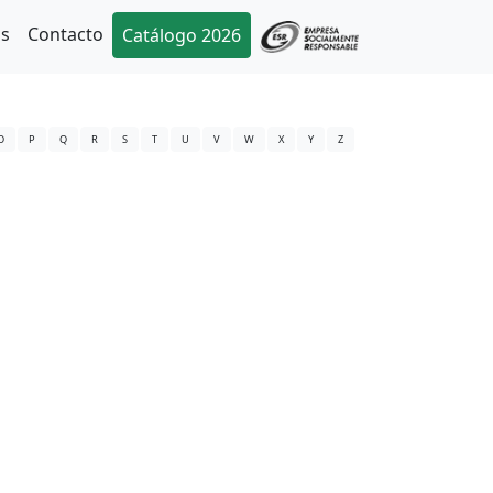
as
Contacto
Catálogo 2026
O
P
Q
R
S
T
U
V
W
X
Y
Z