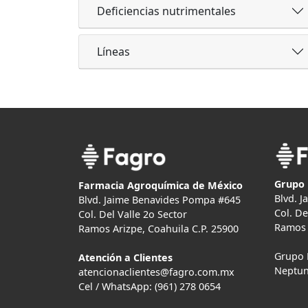
Deficiencias nutrimentales
Líneas
Grupo 
Farmacia Agroquímica de México
Blvd. 
Blvd. Jaime Benavides Pompa #645
Col. De
Col. Del Valle 2o Sector
Ramos 
Ramos Arizpe, Coahuila C.P. 25900
Grupo 
Atención a Clientes
Neptun
atencionaclientes@fagro.com.mx
Cel / WhatsApp: (961) 278 0654